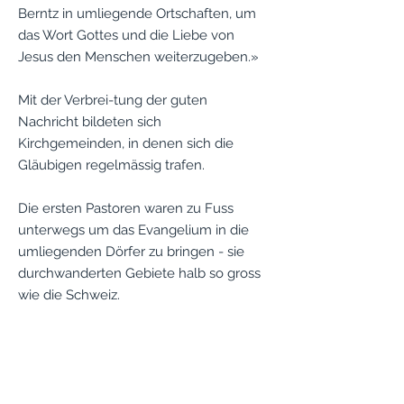
Berntz in umliegende Ortschaften, um
das Wort Gottes und die Liebe von
Jesus den Menschen weiterzugeben.»
Mit der Verbrei-tung der guten
Nachricht bildeten sich
Kirchgemeinden, in denen sich die
Gläubigen regelmässig trafen.
Die ersten Pastoren waren zu Fuss
unterwegs um das Evangelium in die
umliegenden Dörfer zu bringen - sie
durchwanderten Gebiete halb so gross
wie die Schweiz.
Dominique TAGBA wurde fürs Predigen
viele Male gefangen genommen und
geschlagen, aber Dämonen flohen vor
ihm